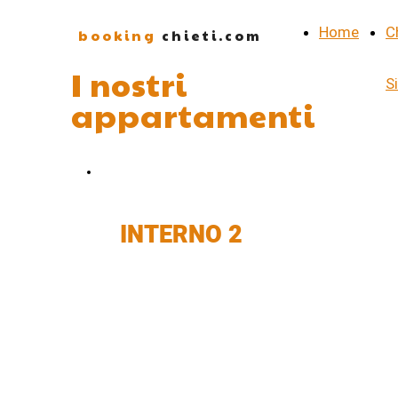
Home
C
booking
chieti.com
I nostri
S
appartamenti
CHIEDI INFORMAZIONI
INTERNO 2