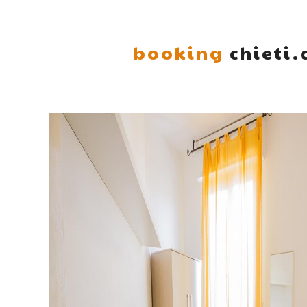
booking
chieti